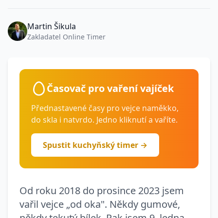
Martin Šikula
Zakladatel Online Timer
Časovač pro vaření vajíček
Přednastavené časy pro vejce naměkko,
do skla i natvrdo. Jedno kliknutí a vaříte.
Spustit kuchyňský timer →
Od roku 2018 do prosince 2023 jsem
vařil vejce „od oka". Někdy gumové,
někdy tekutý bílek. Pak jsem 9. ledna