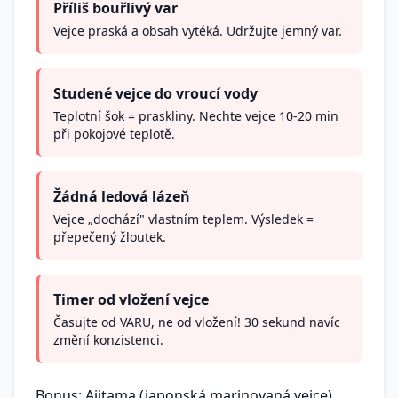
Příliš bouřlivý var
Vejce praská a obsah vytéká. Udržujte jemný var.
Studené vejce do vroucí vody
Teplotní šok = praskliny. Nechte vejce 10-20 min
při pokojové teplotě.
Žádná ledová lázeň
Vejce „dochází" vlastním teplem. Výsledek =
přepečený žloutek.
Timer od vložení vejce
Časujte od VARU, ne od vložení! 30 sekund navíc
změní konzistenci.
Bonus: Ajitama (japonská marinovaná vejce)