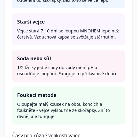
oddělení od skořápky. Bez toho se vejce lepí.
Starší vejce
Vejce stará 7-10 dní se loupou MNOHEM lépe než
čerstvá. Vzduchová kapsa se zvětšuje stárnutím.
Soda nebo sůl
1/2 lžičky jedlé sody do vody mění pH a
usnadňuje loupání. Funguje to překvapivě dobře.
Foukací metoda
Oloupejte malý kousek na obou koncích a
foukněte - vejce vyklouzne ze skořápky. Zní to
divně, ale funguje.
Časy pro různé velikosti vajec