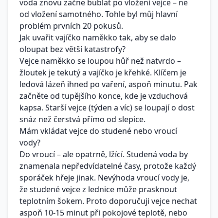
voda znovu začne bublat po vložení vejce – ne
od vložení samotného. Tohle byl můj hlavní
problém prvních 20 pokusů.
Jak uvařit vajíčko naměkko tak, aby se dalo
oloupat bez větší katastrofy?
Vejce naměkko se loupou hůř než natvrdo –
žloutek je tekutý a vajíčko je křehké. Klíčem je
ledová lázeň ihned po vaření, aspoň minutu. Pak
začněte od tupějšího konce, kde je vzduchová
kapsa. Starší vejce (týden a víc) se loupají o dost
snáz než čerstvá přímo od slepice.
Mám vkládat vejce do studené nebo vroucí
vody?
Do vroucí – ale opatrně, lžící. Studená voda by
znamenala nepředvídatelné časy, protože každý
sporáček hřeje jinak. Nevýhoda vroucí vody je,
že studené vejce z lednice může prasknout
teplotním šokem. Proto doporučuji vejce nechat
aspoň 10-15 minut při pokojové teplotě, nebo