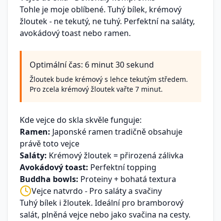
Tohle je moje oblíbené. Tuhý bílek, krémový
žloutek - ne tekutý, ne tuhý. Perfektní na saláty,
avokádový toast nebo ramen.
Optimální čas: 6 minut 30 sekund
Žloutek bude krémový s lehce tekutým středem.
Pro zcela krémový žloutek vařte 7 minut.
Kde vejce do skla skvěle funguje:
Ramen:
Japonské ramen tradičně obsahuje
právě toto vejce
Saláty:
Krémový žloutek = přirozená zálivka
Avokádový toast:
Perfektní topping
Buddha bowls:
Proteiny + bohatá textura
Vejce natvrdo - Pro saláty a svačiny
Tuhý bílek i žloutek. Ideální pro bramborový
salát, plněná vejce nebo jako svačina na cesty.