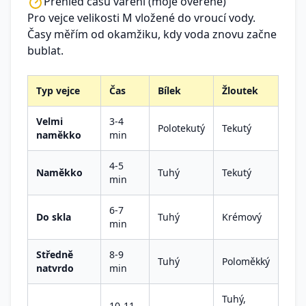
Přehled časů vaření (moje ověřené)
Pro vejce velikosti M vložené do vroucí vody.
Časy měřím od okamžiku, kdy voda znovu začne
bublat.
Typ vejce
Čas
Bílek
Žloutek
Velmi
3-4
Polotekutý
Tekutý
naměkko
min
4-5
Naměkko
Tuhý
Tekutý
min
6-7
Do skla
Tuhý
Krémový
min
Středně
8-9
Tuhý
Poloměkký
natvrdo
min
Tuhý,
10-11