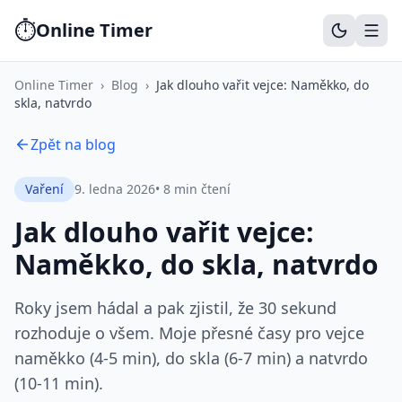
⏱️
Online Timer
Stopky
Časovač
Pomodoro
Metronom
Studijní timer
Prezenta
Online Timer
›
Blog
›
Jak dlouho vařit vejce: Naměkko, do
skla, natvrdo
Zpět na blog
Vaření
9. ledna 2026
•
8 min čtení
Jak dlouho vařit vejce:
Naměkko, do skla, natvrdo
Roky jsem hádal a pak zjistil, že 30 sekund
rozhoduje o všem. Moje přesné časy pro vejce
naměkko (4-5 min), do skla (6-7 min) a natvrdo
(10-11 min).