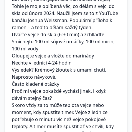
Tohle je moje oblíbená věc, co dělám s vejci do
skla od února 2024. Naučil jsem se to z YouTube
kanálu Joshua Weissman. Populární příloha k
ramen – a teď to dělám každý týden.
Uvařte vejce do skla (6:30 min) a zchllaďte
Smíchejte 100 ml sójové omáčky, 100 ml mirin,
100 ml vody
Oloupejte vejce a vložte do marinády
Nechte v lednici 4-24 hodin
Výsledek? Krémový žloutek s umami chutí.
Naprosto návykové.
Často kladené otázky
Proč mi vejce pokaždé vychází jinak, i když
dávám stejný čas?
Skoro vždy za to může teplota vejce nebo
moment, kdy spustíte timer. Vejce z lednice
potřebuje o minutu víc než vejce pokojové
teploty. A timer musíte spustit až ve chvíli, kdy