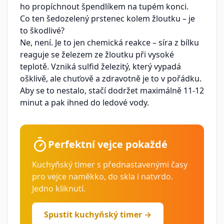
ho propíchnout špendlíkem na tupém konci.
Co ten šedozelený prstenec kolem žloutku – je
to škodlivé?
Ne, není. Je to jen chemická reakce – síra z bílku
reaguje se železem ze žloutku při vysoké
teplotě. Vzniká sulfid železitý, který vypadá
ošklivě, ale chuťově a zdravotně je to v pořádku.
Aby se to nestalo, stačí dodržet maximálně 11-12
minut a pak ihned do ledové vody.
Perfektní vejce pokaždé
Kuchyňský timer s přednastavenými časy
pro vejce naměkko, do skla i natvrdo.
Jedno kliknutí.
Spustit kuchyňský timer →