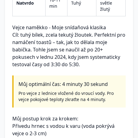
Natvrdo
Tuhý
světle
min
žlutý
Vejce naměkko - Moje snídaňová klasika
Cíl: tuhý bílek, zcela tekutý žloutek. Perfektní pro
namáčení toastů – tak, jak to dělala moje
babička. Tohle jsem se naučil až po 20+
pokusech v lednu 2024, kdy jsem systematicky
testoval časy od 3:30 do 5:30.
Můj optimální čas: 4 minuty 30 sekund
Pro vejce z lednice vložené do vroucí vody. Pro
vejce pokojové teploty zkraťte na 4 minuty.
Můj postup krok za krokem:
Přivedu hrnec s vodou k varu (voda pokrývá
vejce o 2-3 cm)