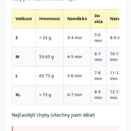
Do
Velikost
Hmotnost
Naměkko
Natvrdo
skla
5-6
S
< 53 g
3-4 min
8-9 min
min
6-7
10-11
M
53-63 g
4-5 min
min
min
7-8
11-12
L
63-73 g
5-6 min
min
min
8-9
12-13
XL
> 73 g
6-7 min
min
min
Nejčastější chyby (všechny jsem dělal)