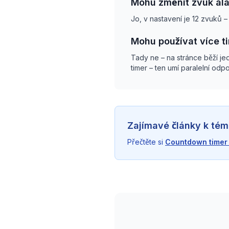
Mohu změnit zvuk al
Jo, v nastavení je 12 zvuků – 
Mohu používat více t
Tady ne – na stránce běží j
timer – ten umí paralelní odpo
Zajímavé články k tém
Přečtěte si
Countdown timer