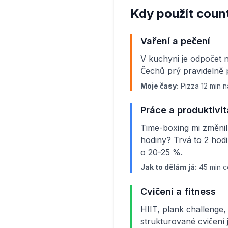
Kdy použít coun
Vaření a pečení
V kuchyni je odpočet n
Čechů prý pravidelně 
Moje časy:
Pizza 12 min na
Práce a produktivit
Time-boxing mi změnil
hodiny? Trvá to 2 hodi
o 20-25 %.
Jak to dělám já:
45 min co
Cvičení a fitness
HIIT, plank challenge,
strukturované cvičení j