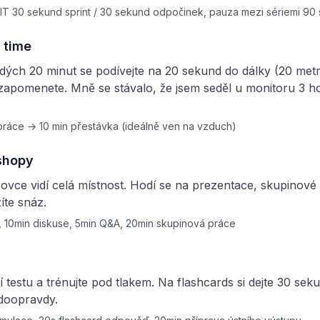
IIT 30 sekund sprint / 30 sekund odpočinek, pauza mezi sériemi 90
 time
dých 20 minut se podívejte na 20 sekund do dálky (20 metrů
zapomenete. Mně se stávalo, že jsem seděl u monitoru 3 h
práce → 10 min přestávka (ideálně ven na vzduch)
shopy
ovce vidí celá místnost. Hodí se na prezentace, skupinové
íte snáz.
, 10min diskuse, 5min Q&A, 20min skupinová práce
 testu a trénujte pod tlakem. Na flashcards si dejte 30 sek
 doopravdy.