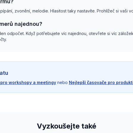
armu?
pípání, zvonění, melodie. Hlasitost taky nastavíte. Prohlížeč si vaši 
imerů najednou?
eden odpočet. Když potřebujete víc najednou, otevřete si víc zálož
čty.
atu
 pro workshopy a meetingy
nebo
Nejlepší časovače pro produkti
Vyzkoušejte také