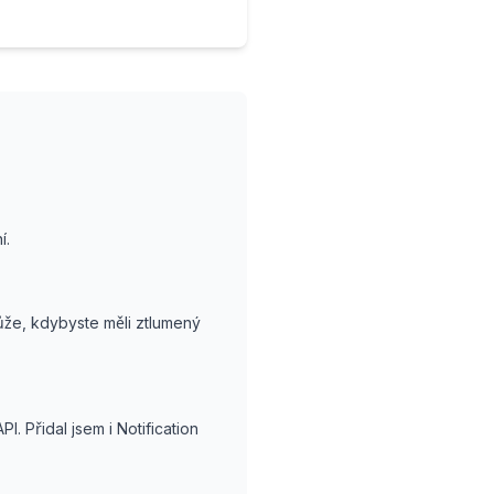
í.
ůže, kdybyste měli ztlumený
. Přidal jsem i Notification