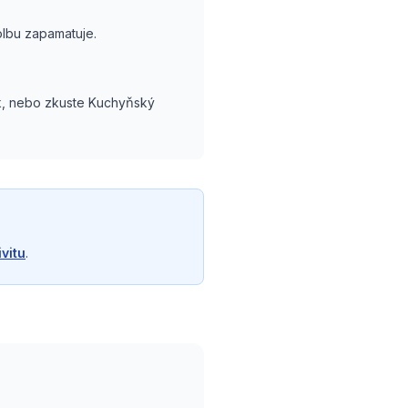
volbu zapamatuje.
ek, nebo zkuste Kuchyňský
vitu
.