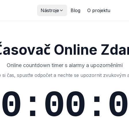
Nástroje
Blog
O projektu
ní timer
Meditační timer
Dechová cvičení
Interval timer
Kuchy
Časovač Online Zd
Online countdown timer s alarmy a upozorněními
 si čas, spusťte odpočet a nechte se upozornit zvukovým 
00:00:0