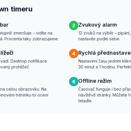
wn timeru
 bar
Zvukový alarm
2
tupně zmenšuje – vidíte na
12 zvuků na výběr – pípání, 
vá. Procenta taky zobrazujeme.
nastavíte podle sebe.
lížeči
Rychlá přednastave
4
evadí. Desktop notifikace
Nastavení času jedním kliknut
ovaný prohlížeč.
30 minut a 1 hodinu. Perfe
Offline režim
6
 na celou obrazovku. Na
Časovač funguje i bez připo
inovém tréninku to ocení
návštěvě stránky. Můžete h
letadle.