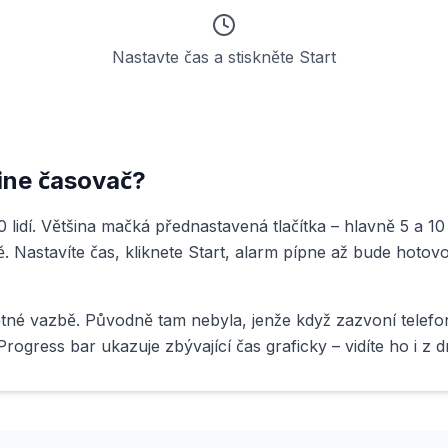
Nastavte čas a stiskněte Start
line časovač?
 lidí. Většina mačká přednastavená tlačítka – hlavně 5 a 10
bě. Nastavíte čas, kliknete Start, alarm pípne až bude hotovo
tné vazbě. Původně tam nebyla, jenže když zazvoní telefo
Progress bar ukazuje zbývající čas graficky – vidíte ho i 