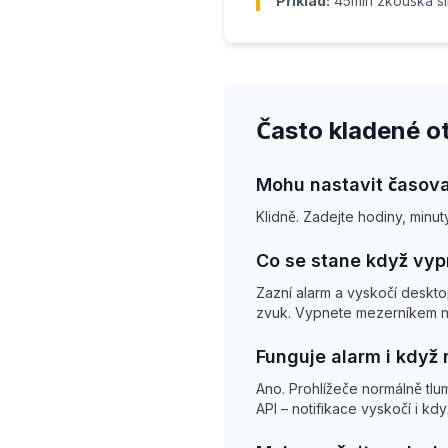
Příklad:
45min zkouška si
Často kladené o
Mohu nastavit časova
Klidně. Zadejte hodiny, minut
Co se stane když vypr
Zazní alarm a vyskočí deskto
zvuk. Vypnete mezerníkem neb
Funguje alarm i když
Ano. Prohlížeče normálně tlum
API – notifikace vyskočí i kd