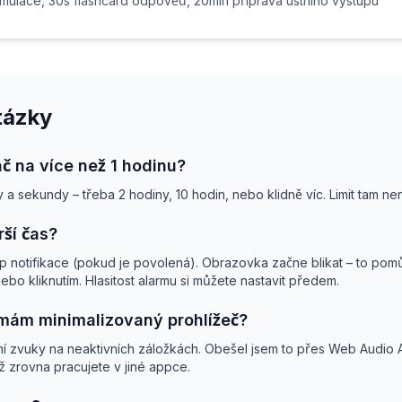
mulace, 30s flashcard odpověď, 20min příprava ústního výstupu
tázky
č na více než 1 hodinu?
y a sekundy – třeba 2 hodiny, 10 hodin, nebo klidně víc. Limit tam nen
ší čas?
p notifikace (pokud je povolená). Obrazovka začne blikat – to pom
o kliknutím. Hlasitost alarmu si můžete nastavit předem.
 mám minimalizovaný prohlížeč?
í zvuky na neaktivních záložkách. Obešel jsem to přes Web Audio API
yž zrovna pracujete v jiné appce.