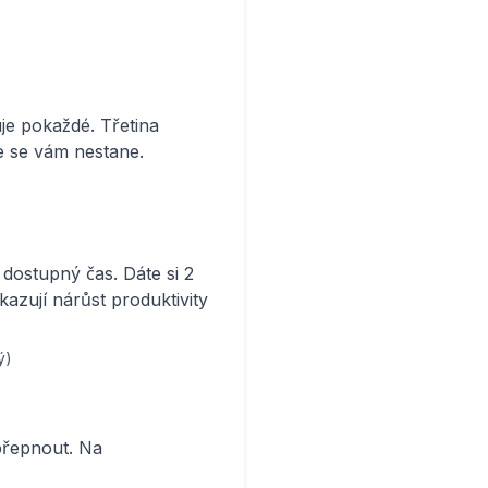
uje pokaždé. Třetina
e se vám nestane.
dostupný čas. Dáte si 2
azují nárůst produktivity
ý)
 přepnout. Na