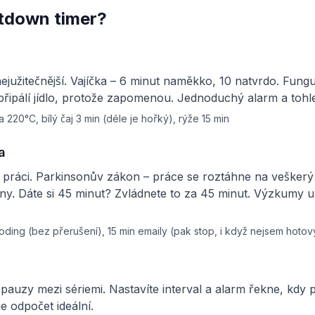
tdown timer?
ejužitečnější. Vajíčka – 6 minut naměkko, 10 natvrdo. Fung
připálí jídlo, protože zapomenou. Jednoduchý alarm a tohl
 220°C, bílý čaj 3 min (déle je hořký), rýže 15 min
a
 práci. Parkinsonův zákon – práce se roztáhne na veškerý 
ny. Dáte si 45 minut? Zvládnete to za 45 minut. Výzkumy uk
ding (bez přerušení), 15 min emaily (pak stop, i když nejsem hotov
 pauzy mezi sériemi. Nastavíte interval a alarm řekne, kdy
e odpočet ideální.