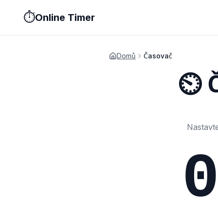
⏱️
Online Timer
Stopky
Časovač
Pomodoro
Metronom
Studijní timer
Prezentač
Domů
Časovač
⏲️ 
Nastavte