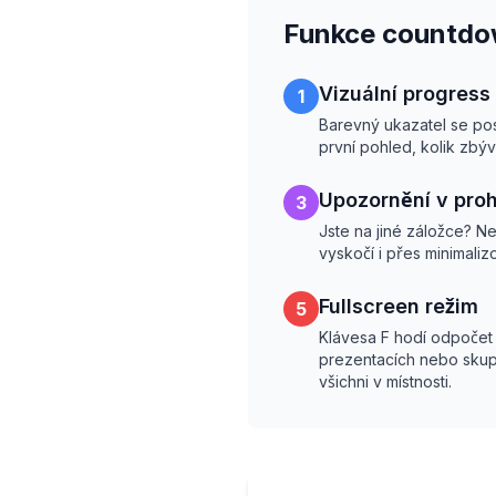
Funkce countdo
Vizuální progress
1
Barevný ukazatel se pos
první pohled, kolik zbý
Upozornění v proh
3
Jste na jiné záložce? N
vyskočí i přes minimaliz
Fullscreen režim
5
Klávesa F hodí odpočet
prezentacích nebo skup
všichni v místnosti.