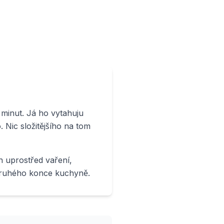
 minut. Já ho vytahuju
. Nic složitějšího na tom
n uprostřed vaření,
z druhého konce kuchyně.