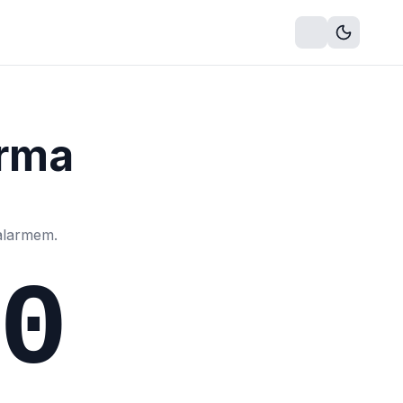
ňský timer
Online budík
Šachové hodiny
Časovač na deskov
arma
alarmem.
0