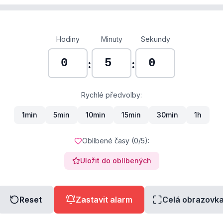
Hodiny
Minuty
Sekundy
:
:
Rychlé předvolby:
1min
5min
10min
15min
30min
1h
Oblíbené časy (
0
/5):
Uložit do oblíbených
Reset
Zastavit alarm
Celá obrazovk