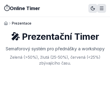
⏱️
Online Timer
Stopky
Časovač
Pomodoro
Metronom
Studijní timer
Prezentač
Prezentace
Domů
🎤 Prezentační Timer
Semaforový systém pro přednášky a workshopy
Zelená (
>
50%), žlutá (25-50%), červená (
<
25%)
zbývajícího času.