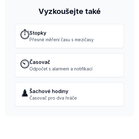
Vyzkoušejte také
⏱️
Stopky
Přesné měření času s mezičasy
⏲️
Časovač
Odpočet s alarmem a notifikací
♟️
Šachové hodiny
Časovač pro dva hráče