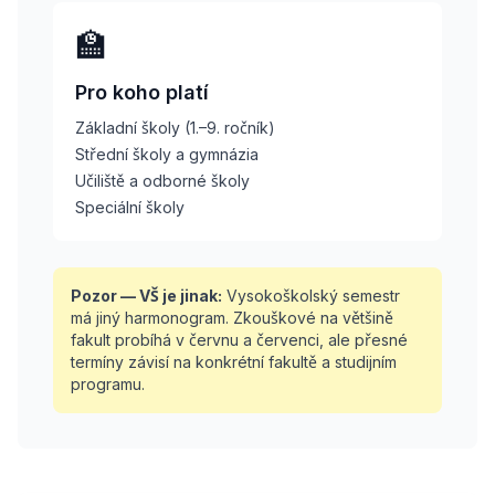
🏫
Pro koho platí
Základní školy (1.–9. ročník)
Střední školy a gymnázia
Učiliště a odborné školy
Speciální školy
Pozor — VŠ je jinak:
Vysokoškolský semestr
má jiný harmonogram. Zkouškové na většině
fakult probíhá v červnu a červenci, ale přesné
termíny závisí na konkrétní fakultě a studijním
programu.