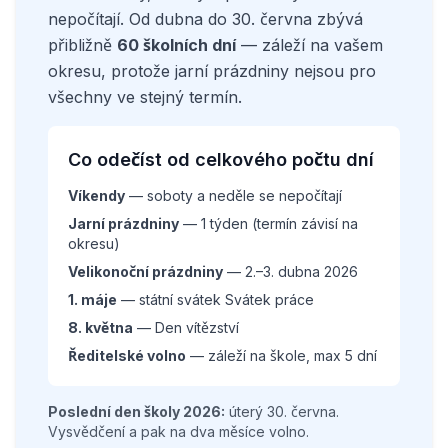
nepočítají. Od dubna do 30. června zbývá
přibližně
60 školních dní
— záleží na vašem
okresu, protože jarní prázdniny nejsou pro
všechny ve stejný termín.
Co odečíst od celkového počtu dní
Víkendy
— soboty a neděle se nepočítají
Jarní prázdniny
— 1 týden (termín závisí na
okresu)
Velikonoční prázdniny
— 2.–3. dubna 2026
1. máje
— státní svátek Svátek práce
8. května
— Den vítězství
Ředitelské volno
— záleží na škole, max 5 dní
Poslední den školy 2026:
úterý 30. června.
Vysvědčení a pak na dva měsíce volno.