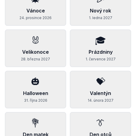
Vánoce
Nový rok
24. prosince 2026
1. ledna 2027
🐰
🎓
Velikonoce
Prázdniny
28. března 2027
1. července 2027
🎃
💝
Halloween
Valentýn
31. října 2026
14. února 2027
💐
👔
Den matek
Den otců