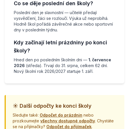
Co se děje poslední den školy?
Poslední den je slavnostní — učitelé předají
vysvědčení, žáci se rozloučí. Výuka už neprobíhá.
Hodně škol pořádá závěrečné akce nebo sportovní
dny v posledním týdnu.
Kdy začínají letní prázdniny po konci
školy?
Hned den po posledním školním dni —
1. července
2026
(středa). Trvají do 31. srpna, celkem 62 dní.
Nový školní rok 2026/2027 startuje 1. září.
☀️ Další odpočty ke konci školy
Sledujte také:
Odpočet do prázdnin
nebo
prozkoumejte
všechny dostupné odpočty
. Chystáte
se na přijímačky?
Odpočet do přijímaček
.