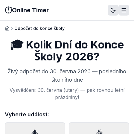
⏱️
Online Timer
Stopky
Časovač
Pomodoro
Metronom
Studijní timer
Prezentač
Odpočet do konce školy
Domů
🎓 Kolik Dní do Konce
Školy 2026?
Živý odpočet do 30. června 2026 — posledního
školního dne
Vysvědčení: 30. června (úterý) — pak rovnou letní
prázdniny!
Vyberte událost:
🎄
🎉