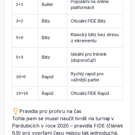
Populární na online
Bullet
2+1
platformách
Blitz
Oficiální FIDE Blitz
3+2
Klasický blitz bez stresu
Blitz
5+0
z inkrementu
Ideální pro trénink
Blitz
5+3
(doporučuji!)
Rychlý rapid pro
Rapid
10+0
vážnější partie
Rapid
Oficiální FIDE Rapid
15+10
Pravidla pro prohru na čas
Tohle jsem se musel naučit tvrdě na turnaji v
Pardubicích v roce 2020 – pravidla FIDE (článek
6.9) pro vypršení času nejsou tak jednoduchá,