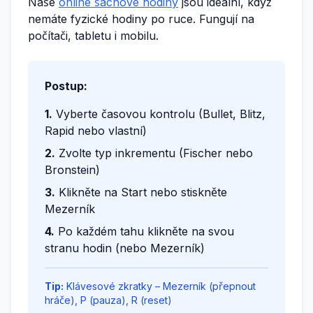
Naše
online šachové hodiny
jsou ideální, když
nemáte fyzické hodiny po ruce. Fungují na
počítači, tabletu i mobilu.
Postup:
1.
Vyberte časovou kontrolu (Bullet, Blitz,
Rapid nebo vlastní)
2.
Zvolte typ inkrementu (Fischer nebo
Bronstein)
3.
Klikněte na Start nebo stiskněte
Mezerník
4.
Po každém tahu klikněte na svou
stranu hodin (nebo Mezerník)
Tip:
Klávesové zkratky – Mezerník (přepnout
hráče), P (pauza), R (reset)