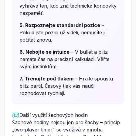
vyhrává ten, kdo zná technické koncovky
nazpaměť.
5. Rozpoznejte standardní pozice
–
Pokud jste pozici už viděli, nemusíte ji
počítat znovu.
6. Nebojte se intuice
– V bullet a blitz
nemáte čas na precizní kalkulaci. Věřte
svým instinktům.
7. Trénujte pod tlakem
– Hrajte spoustu
blitz partií. Časový tlak vás naučí
rozhodovat rychleji.
Další využití šachových hodin
Šachové hodiny nejsou jen pro šachy – princip
„two-player timer" se využívá v mnoha