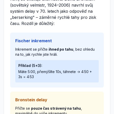
(sovětský velmistr, 1924–2006) navrhl svůj
systém delay v 70. letech jako odpověď na
„berserking" – záměrné rychlé tahy pro zisk
času. Rozdíl je důležitý:
Fischer inkrement
Inkrement se přičte
ihned po tahu
, bez ohledu
na to, jak rychle jste hráli.
Příklad (5+3):
Máte 5:00, přemýšlíte 10s, táhnete → 4:50 +
3s = 4:53
Bronstein delay
Přičte se
pouze čas strávený na tahu
,
maximálně do výše inkrementu.