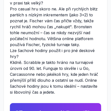
v praxi tak velký?
Pro casual hru skoro ne. Ale při rychlých blitz
partiích s nízkým inkrementem (jako 3+2) to
poznat je. Fischer vám čas přičte vždy, takže
rychlí hráči mohou čas „nakupit". Bronstein
tohle neumožní – čas se nikdy nezvýší nad
počáteční hodnotu. Většina online platforem
používá Fischer, fyzické turnaje taky.
Lze šachové hodiny použít i pro jiné deskové
hry?
Klidně. Scrabble je takto hráno na turnajové
úrovni od 90. let. Funguje to skvěle i u Go,
Carcassonne nebo jakékoli hry, kde jeden hráč
přemýšlí příliš dlouho a ostatní se nudí. Online
šachové hodiny jsou k tomu ideální – nastavíte
si libovolný čas a jedete.