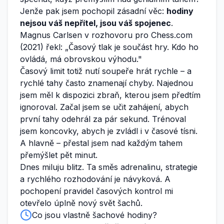
Jenže pak jsem pochopil zásadní věc:
hodiny
nejsou váš nepřítel, jsou váš spojenec
.
Magnus Carlsen v rozhovoru pro Chess.com
(2021) řekl: „Časový tlak je součást hry. Kdo ho
ovládá, má obrovskou výhodu."
Časový limit totiž nutí soupeře hrát rychle – a
rychlé tahy často znamenají chyby. Najednou
jsem měl k dispozici zbraň, kterou jsem předtím
ignoroval. Začal jsem se učit zahájení, abych
první tahy odehrál za pár sekund. Trénoval
jsem koncovky, abych je zvládl i v časové tísni.
A hlavně – přestal jsem nad každým tahem
přemýšlet pět minut.
Dnes miluju blitz. Ta směs adrenalinu, strategie
a rychlého rozhodování je návyková. A
pochopení pravidel časových kontrol mi
otevřelo úplně nový svět šachů.
Co jsou vlastně šachové hodiny?