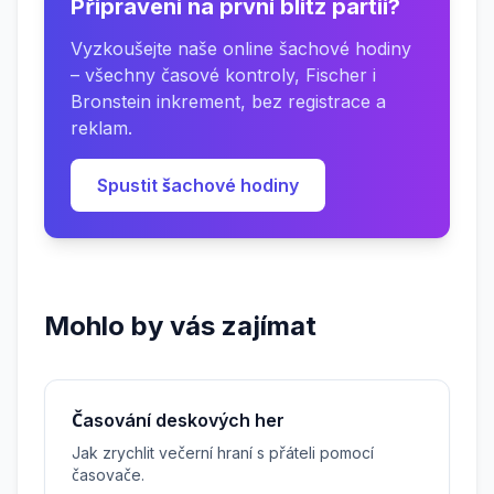
Připraveni na první blitz partii?
Vyzkoušejte naše online šachové hodiny
– všechny časové kontroly, Fischer i
Bronstein inkrement, bez registrace a
reklam.
Spustit šachové hodiny
Mohlo by vás zajímat
Časování deskových her
Jak zrychlit večerní hraní s přáteli pomocí
časovače.