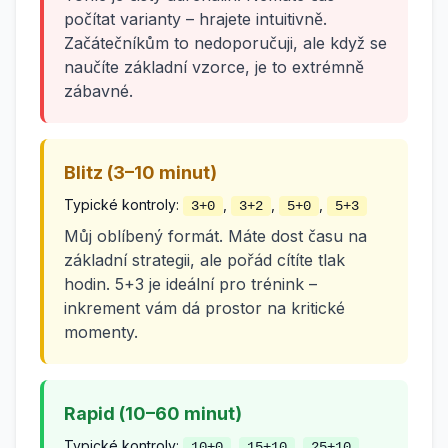
počítat varianty – hrajete intuitivně.
Začátečníkům to nedoporučuji, ale když se
naučíte základní vzorce, je to extrémně
zábavné.
Blitz (3–10 minut)
Typické kontroly:
,
,
,
3+0
3+2
5+0
5+3
Můj oblíbený formát. Máte dost času na
základní strategii, ale pořád cítíte tlak
hodin. 5+3 je ideální pro trénink –
inkrement vám dá prostor na kritické
momenty.
Rapid (10–60 minut)
Typické kontroly:
,
,
10+0
15+10
25+10