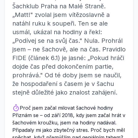
Šachklub Praha na Malé Straně.
„Matt!" zvolal jsem vítězoslavně a
natáhl ruku k soupeři. Ten se ale
usmál, ukázal na hodiny a řekl:
„Podívej se na svůj čas." Nula. Prohrál
jsem – ne šachově, ale na čas. Pravidlo
FIDE (článek 6.1) je jasné: „Pokud hráči
dojde čas před dokončením partie,
prohrává." Od té doby jsem se naučil,
že hospodaření s časem je v šachu
stejně důležité jako znalost zahájení.
Proč jsem začal milovat šachové hodiny
Přiznám se – od září 2018, kdy jsem začal hrát v
šachovém kroužku, jsem na hodiny nadával.
Připadaly mi jako zbytečný stres. Proč bych měl
spěchat, když přemýšlím nad geniálním tahem?