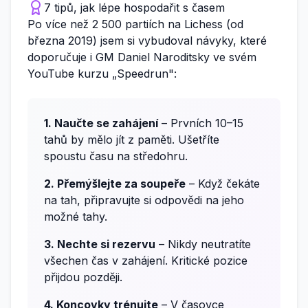
7 tipů, jak lépe hospodařit s časem
Po více než 2 500 partiích na Lichess (od
března 2019) jsem si vybudoval návyky, které
doporučuje i GM Daniel Naroditsky ve svém
YouTube kurzu „Speedrun":
1. Naučte se zahájení
– Prvních 10–15
tahů by mělo jít z paměti. Ušetříte
spoustu času na středohru.
2. Přemýšlejte za soupeře
– Když čekáte
na tah, připravujte si odpovědi na jeho
možné tahy.
3. Nechte si rezervu
– Nikdy neutratíte
všechen čas v zahájení. Kritické pozice
přijdou později.
4. Koncovky trénujte
– V časovce