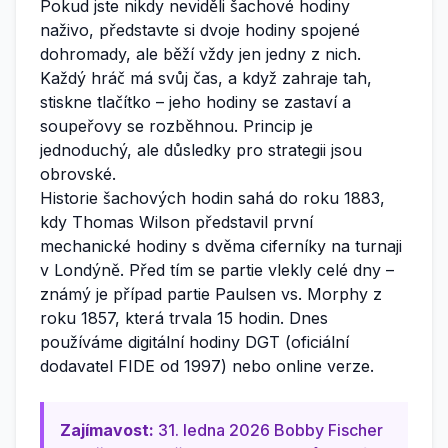
Pokud jste nikdy neviděli šachové hodiny
naživo, představte si dvoje hodiny spojené
dohromady, ale běží vždy jen jedny z nich.
Každý hráč má svůj čas, a když zahraje tah,
stiskne tlačítko – jeho hodiny se zastaví a
soupeřovy se rozběhnou. Princip je
jednoduchý, ale důsledky pro strategii jsou
obrovské.
Historie šachových hodin sahá do roku 1883,
kdy Thomas Wilson představil první
mechanické hodiny s dvěma ciferníky na turnaji
v Londýně. Před tím se partie vlekly celé dny –
známý je případ partie Paulsen vs. Morphy z
roku 1857, která trvala 15 hodin. Dnes
používáme digitální hodiny DGT (oficiální
dodavatel FIDE od 1997) nebo online verze.
Zajímavost:
31. ledna 2026 Bobby Fischer