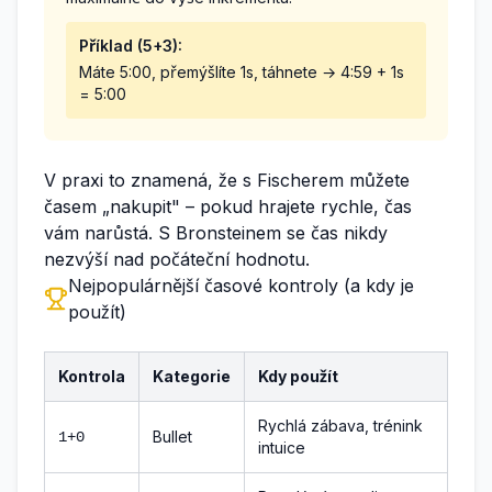
Příklad (5+3):
Máte 5:00, přemýšlíte 1s, táhnete → 4:59 + 1s
= 5:00
V praxi to znamená, že s Fischerem můžete
časem „nakupit" – pokud hrajete rychle, čas
vám narůstá. S Bronsteinem se čas nikdy
nezvýší nad počáteční hodnotu.
Nejpopulárnější časové kontroly (a kdy je
použít)
Kontrola
Kategorie
Kdy použít
Rychlá zábava, trénink
Bullet
1+0
intuice