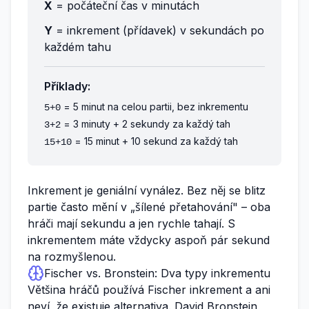
X
= počáteční čas v minutách
Y
= inkrement (přídavek) v sekundách po
každém tahu
Příklady:
= 5 minut na celou partii, bez inkrementu
5+0
= 3 minuty + 2 sekundy za každý tah
3+2
= 15 minut + 10 sekund za každý tah
15+10
Inkrement je geniální vynález. Bez něj se blitz
partie často mění v „šílené přetahování" – oba
hráči mají sekundu a jen rychle tahají. S
inkrementem máte vždycky aspoň pár sekund
na rozmyšlenou.
Fischer vs. Bronstein: Dva typy inkrementu
Většina hráčů používá Fischer inkrement a ani
neví, že existuje alternativa. David Bronstein