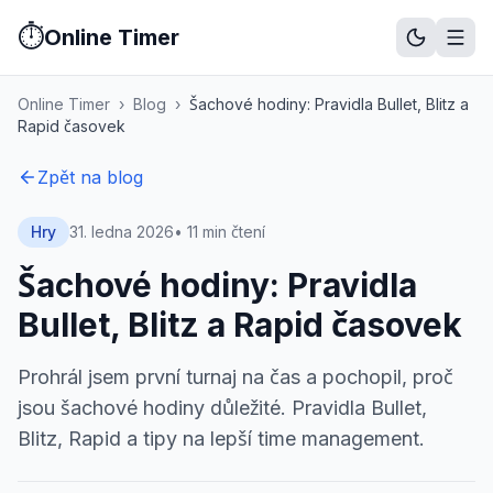
⏱️
Online Timer
Stopky
Časovač
Pomodoro
Metronom
Studijní timer
Prezentač
Online Timer
›
Blog
›
Šachové hodiny: Pravidla Bullet, Blitz a
Rapid časovek
Zpět na blog
Hry
31. ledna 2026
•
11 min čtení
Šachové hodiny: Pravidla
Bullet, Blitz a Rapid časovek
Prohrál jsem první turnaj na čas a pochopil, proč
jsou šachové hodiny důležité. Pravidla Bullet,
Blitz, Rapid a tipy na lepší time management.