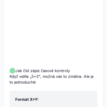
Jak číst zápis časové kontroly
Když vidíte „5+3", možná vás to zmátne. Ale je
to jednoduché:
Formát X+Y: