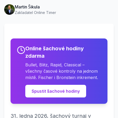
Martin Šikula
Zakladatel Online Timer
Online šachové hodiny
zdarma
Bullet, Blitz, Rapid, Classical –
všechny časové kontroly na jednom
místě. Fischer i Bronstein inkrement.
Spustit šachové hodiny
31. ledna 2026, šachový turnaj v