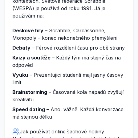
kontextech. Světová federace Scrabble
(WESPA) je používá od roku 1991. Já je
používám na:
Deskové hry
– Scrabble, Carcassonne,
Monopoly – konec nekonečného přemýšlení
Debaty
– Férové rozdělení času pro obě strany
Kvízy a soutěže
– Každý tým má stejný čas na
odpověď
Výuku
– Prezentující studenti mají jasný časový
limit
Brainstorming
– Časovaná kola nápadů zvyšují
kreativitu
Speed dating
– Ano, vážně. Každá konverzace
má stejnou délku
Jak používat online šachové hodiny