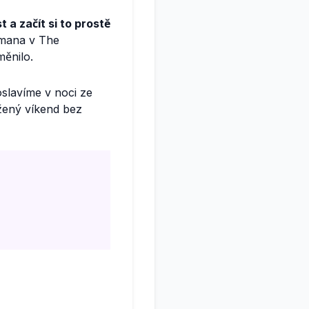
 a začít si to prostě
emana v The
měnilo.
slavíme v noci ze
užený víkend bez