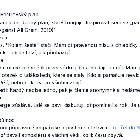
lvestrovský plán
m jednoduchý plán, který funguje. Inspiroval jsem se „par
gainst All Grain, 2019):
ejí
s. "Kolem šesté" stačí. Mám připravenou mísu s chlebíčky a
 – lidi se baví, jak přicházejí.
ta
lem osmé lidé snědli první várku jídla a hledají, co dál. Mám
 otázek o událostech, které se staly. Kdo si pamatuje nejví
rší, nebo cokoliv, co všichni znají
etí:
Každý napíše jedno, pak je čteme anonymně a hádáme
a
ergie zůstává. Lidé se baví, diskutují, připomínají si rok. Já
půlnoc
ocí připravím šampaňské a pustím na televizi
odpočet do 
přidávají atmosféru a všichni vědí, kolik času zbývá.