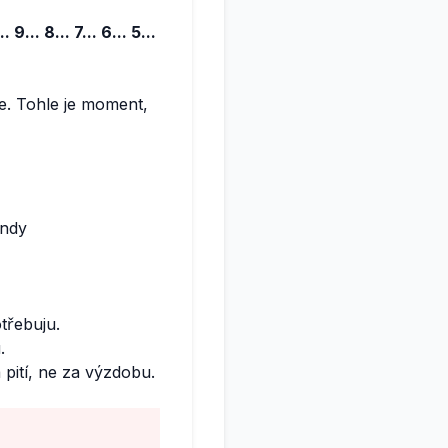
.. 9... 8... 7... 6... 5...
je. Tohle je moment,
undy
třebuju.
.
 pití, ne za výzdobu.