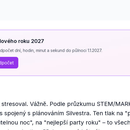
Nového roku 2027
dpočet dní, hodin, minut a sekund do půlnoci 1.1.2027.
dpočet
si stresoval. Vážně. Podle průzkumu STEM/MARK
 spojený s plánováním Silvestra. Ten tlak na "p
lnou noc", na "nejlepší party roku" – to vše