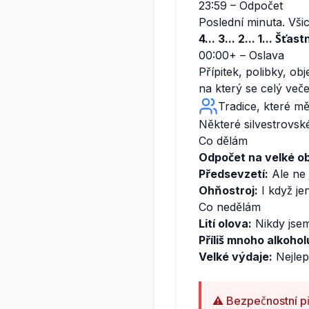
23:59 – Odpočet
Poslední minuta. Vši
4... 3... 2... 1... Šťa
00:00+ – Oslava
Přípitek, polibky, o
na který se celý večer
Tradice, které mě
Některé silvestrovské
Co dělám
Odpočet na velké o
Předsevzetí:
Ale ne 
Ohňostroj:
I když je
Co nedělám
Lití olova:
Nikdy jsem
Příliš mnoho alkohol
Velké výdaje:
Nejlepš
⚠️ Bezpečnostní p