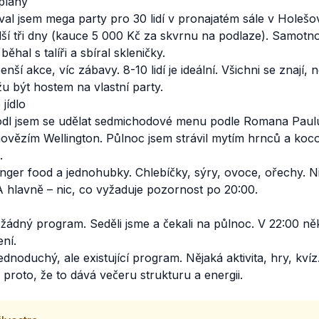
 plány
val jsem mega party pro 30 lidí v pronajatém sále v Holešo
další tři dny (kauce 5 000 Kč za skvrnu na podlaze). Samot
běhal s talíři a sbíral skleničky.
nší akce, víc zábavy. 8-10 lidí je ideální. Všichni se znají, 
žu být hostem na vlastní party.
 jídlo
hodl jsem se udělat sedmichodové menu podle Romana Paulu
hovězím Wellington. Půlnoc jsem strávil mytím hrnců a koc
.
nger food a jednohubky. Chlebíčky, sýry, ovoce, ořechy. N
 A hlavně – nic, co vyžaduje pozornost po 20:00.
žádný program. Seděli jsme a čekali na půlnoc. V 22:00 někt
ení.
dnoduchý, ale existující program. Nějaká aktivita, hry, kvíz
 proto, že to dává večeru strukturu a energii.