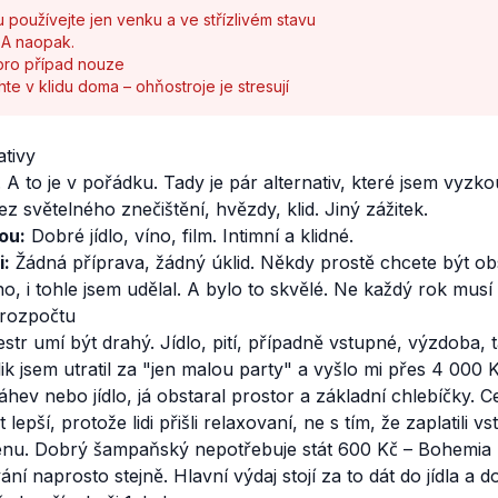
 používejte jen venku a ve střízlivém stavu
. A naopak.
 pro případ nouze
e v klidu doma – ohňostroje je stresují
ativy
A to je v pořádku. Tady je pár alternativ, které jsem vyzko
z světelného znečištění, hvězdy, klid. Jiný zážitek.
ou:
Dobré jídlo, víno, film. Intimní a klidné.
i:
Žádná příprava, žádný úklid. Někdy prostě chcete být ob
, i tohle jsem udělal. A bylo to skvělé. Ne každý rok musí 
 rozpočtu
vestr umí být drahý. Jídlo, pití, případně vstupné, výzdoba,
lik jsem utratil za "jen malou party" a vyšlo mi přes 4 000 
áhev nebo jídlo, já obstaral prostor a základní chlebíčky. 
 lepší, protože lidi přišli relaxovaní, ne s tím, že zaplatili 
nu. Dobrý šampaňský nepotřebuje stát 600 Kč – Bohemia 
ní naprosto stejně. Hlavní výdaj stojí za to dát do jídla a d