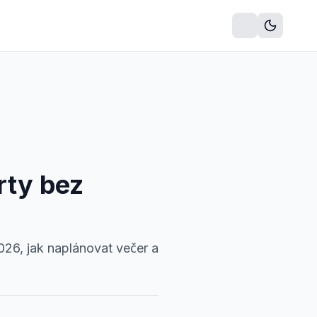
ňský timer
Online budík
Šachové hodiny
Časovač na deskov
rty bez
2026, jak naplánovat večer a