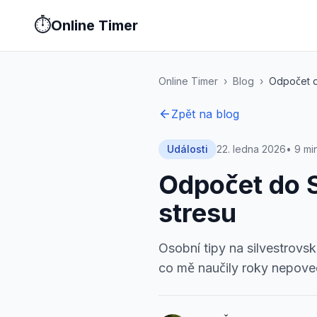
⏱️
Online Timer
Stopky
Časovač
Pomodoro
Metronom
Studijní timer
Prezentač
Online Timer
›
Blog
›
Odpočet d
Zpět na blog
Události
22. ledna 2026
•
9 min
Odpočet do S
stresu
Osobní tipy na silvestrovsk
co mě naučily roky nepove