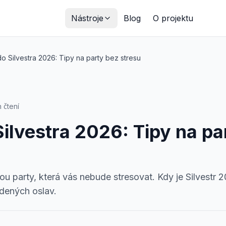
Nástroje
Blog
O projektu
ní timer
Meditační timer
Dechová cvičení
Interval timer
Kuchy
o Silvestra 2026: Tipy na party bez stresu
 čtení
ilvestra 2026: Tipy na pa
ou party, která vás nebude stresovat. Kdy je Silvestr 
dených oslav.