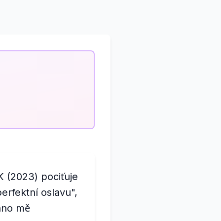
 (2023) pociťuje
erfektní oslavu",
chno mě