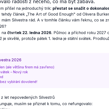
alo radosti z něčeho, co má být zábava.
em přišel na jednoduchý trik:
přestat se snažit o dokonalost
mě tehdy článek „The Art of Good Enough" od Olivera Burk
 mám Silvestra rád. A v tomhle článku vám řeknu, co se z
026?
á na
čtvrtek 22. ledna 2026
. Půlnoc a příchod roku 2027 o
ž je skvělé, protože pátek 1. ledna je státní svátek. Prodlo
lvestra 2026
en (ale většina firem má zavřeno)
svátek – Nový rok
nd
 bez vybírání dovolené!
 z let nepovedených Silvestrů
unguje, musím se přiznat k tomu, co nefungovalo: