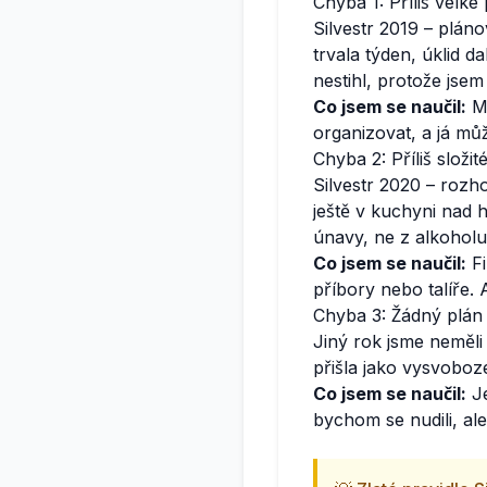
Chyba 1: Příliš velké
Silvestr 2019 – pláno
trvala týden, úklid 
nestihl, protože jsem 
Co jsem se naučil:
Me
organizovat, a já mů
Chyba 2: Příliš složité
Silvestr 2020 – roz
ještě v kuchyni nad 
únavy, ne z alkoholu
Co jsem se naučil:
Fi
příbory nebo talíře.
Chyba 3: Žádný plán
Jiný rok jsme neměli 
přišla jako vysvoboz
Co jsem se naučil:
Je
bychom se nudili, ale