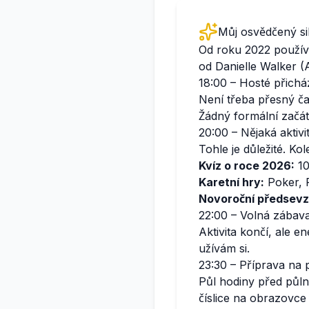
Můj osvědčený si
Od roku 2022 používá
od Danielle Walker (A
18:00 – Hosté přicház
Není třeba přesný ča
Žádný formální začátek
20:00 – Nějaká aktivi
Tohle je důležité. Ko
Kvíz o roce 2026:
10
Karetní hry:
Poker, P
Novoroční předsevz
22:00 – Volná zábav
Aktivita končí, ale en
užívám si.
23:30 – Příprava na 
Půl hodiny před půln
číslice na obrazovce 