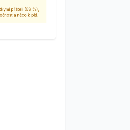
zkými přáteli (68 %),
čnost a něco k pití.