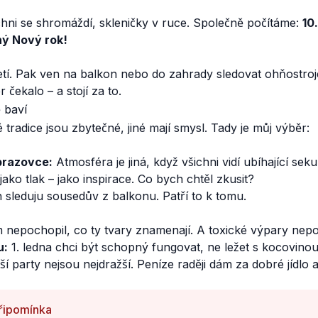
chni se shromáždí, skleničky v ruce. Společně počítáme:
10.
stný Nový rok!
bjetí. Pak ven na balkon nebo do zahrady sledovat ohňostro
 čekalo – a stojí za to.
 baví
 tradice jsou zbytečné, jiné mají smysl. Tady je můj výběr:
brazovce:
Atmosféra je jiná, když všichni vidí ubíhající sek
jako tlak – jako inspirace. Co bych chtěl zkusit?
n sleduju sousedův z balkonu. Patří to k tomu.
 nepochopil, co ty tvary znamenají. A toxické výpary nepo
u:
1. ledna chci být schopný fungovat, ne ležet s kocovinou
í party nejsou nejdražší. Peníze raději dám za dobré jídlo a
řipomínka