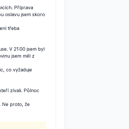
vicích. Příprava
nou oslavu jsem skoro
není třeba
se. V 21:00 jsem byl
ovinu jsem měl z
ic, co vyžaduje
eří zívali. Půlnoc
. Ne proto, že