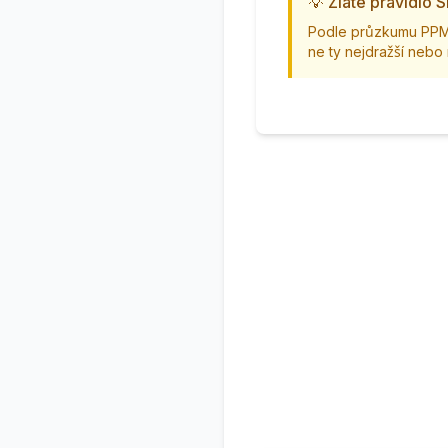
💡 Zlaté pravidlo S
Podle průzkumu PPM F
ne ty nejdražší nebo 