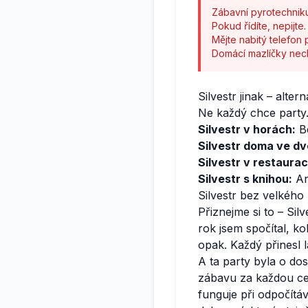
Zábavní pyrotechniku
Pokud řídíte, nepijte
Mějte nabitý telefon
Domácí mazlíčky necht
Silvestr jinak – altern
Ne každý chce party. 
Silvestr v horách:
Be
Silvestr doma ve dv
Silvestr v restaurac
Silvestr s knihou:
Ano
Silvestr bez velkého
Přiznejme si to – Sil
rok jsem spočítal, ko
opak. Každý přinesl l
A ta party byla o dost
zábavu za každou ce
funguje při odpočítává