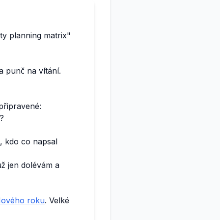
ty planning matrix"
 punč na vítání.
 připravené:
c?
, kdo co napsal
 už jen dolévám a
Nového roku
. Velké