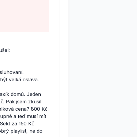
ušel:
sluhovaní.
být velká oslava.
 taxík domů. Jeden
Kč. Pak jsem zkusil
Celková cena? 800 Kč.
vstupné a teď musí mít
Sekt za 150 Kč
obrý playlist, ne do