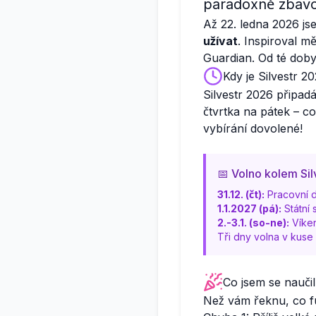
paradoxně zbavov
Až 22. ledna 2026 js
užívat
. Inspiroval 
Guardian. Od té doby
Kdy je Silvestr 2
Silvestr 2026 připad
čtvrtka na pátek – co
vybírání dovolené!
📅 Volno kolem Si
31.12. (čt):
Pracovní d
1.1.2027 (pá):
Státní 
2.-3.1. (so-ne):
Víke
Tři dny volna v kuse
Co jsem se naučil
Než vám řeknu, co f