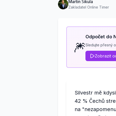
Martin Šikula
Zakladatel Online Timer
Odpočet do 
🎆
Sledujte přesný o
Zobrazit o
Silvestr mě kdy
42 % Čechů stres
na "nezapomenute